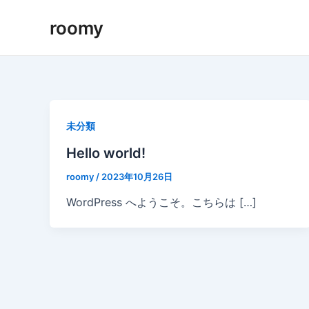
内
roomy
容
を
ス
キ
ッ
プ
未分類
Hello world!
roomy
/
2023年10月26日
WordPress へようこそ。こちらは […]